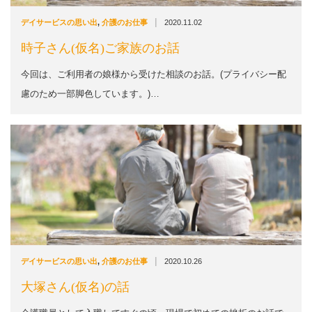
|
デイサービスの思い出
,
介護のお仕事
2020.11.02
時子さん(仮名)ご家族のお話
今回は、ご利用者の娘様から受けた相談のお話。(プライバシー配
慮のため一部脚色しています。)…
|
デイサービスの思い出
,
介護のお仕事
2020.10.26
大塚さん(仮名)の話