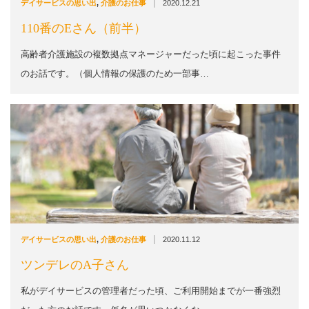
|
デイサービスの思い出
,
介護のお仕事
2020.12.21
110番のEさん（前半）
高齢者介護施設の複数拠点マネージャーだった頃に起こった事件
のお話です。（個人情報の保護のため一部事…
|
デイサービスの思い出
,
介護のお仕事
2020.11.12
ツンデレのA子さん
私がデイサービスの管理者だった頃、ご利用開始までが一番強烈