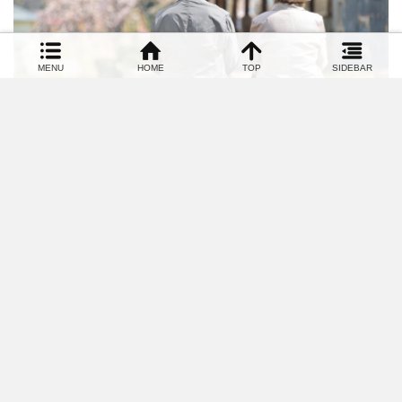
|
デイサービスの思い出
,
介護のお仕事
2020.10.19
光代さん(仮名)のお話～後編～
前編はこちらです。ある日、昼食後の片づけも終わってまったり
した時間。職員「今日のお昼ご飯ど…