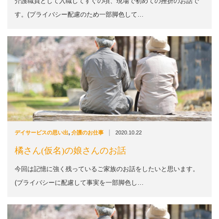
介護職員として入職してすぐの頃、現場で初めての挫折のお話で
す。(プライバシー配慮のため一部脚色して…
|
デイサービスの思い出
,
介護のお仕事
2020.10.22
橘さん(仮名)の娘さんのお話
今回は記憶に強く残っているご家族のお話をしたいと思います。
(プライバシーに配慮して事実を一部脚色し…
MENU
HOME
TOP
SIDEBAR