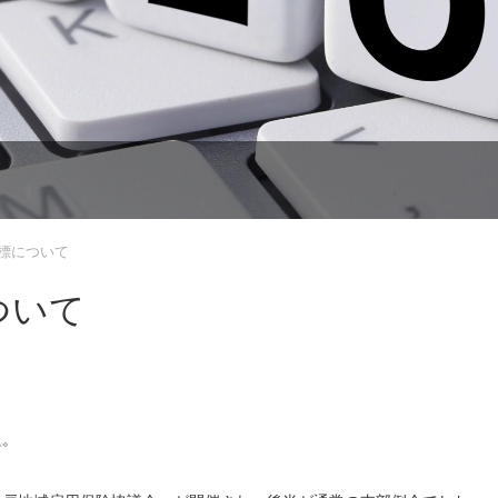
標について
ついて
た。