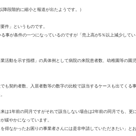
3月以降段階的に縮小と報道が出たようです。）
標要件」というものです。
いる事が条件の一つになっているのですが「売上高が5％以上減少してい
事業活動を示す指標」の具体例として病院の来院患者数、幼稚園等の園
設でも契約者数、入居者数等の数字の比較で該当するケースも出てくる
た。
来は1年前の同月ですがそれで該当しない場合は2年前の同月でも、更
件が緩やかになっています。
るを得なかったお困りの事業者さんには是非申請していただきたい」と