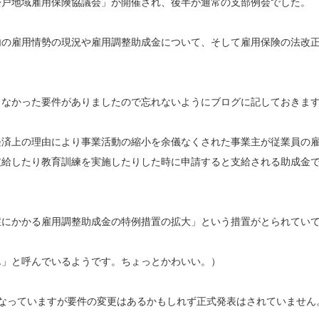
松戸地域雇用保険協議会」が開催され、後半が通常の支部例会でした。
内の雇用情勢の現況や雇用調整助成金について、そして雇用保険の法改
らなかった要件がありましたので忘れないようにブログに記しておきま
経済上の理由により事業活動の縮小を余儀なくされた事業主が従業員の
支給したり教育訓練を実施したりした時に申請すると支給される助成金
症にかかる雇用調整助成金の特例措置の拡大」という措置がとられてい
ん」と呼んでいるようです。ちょっとかわいい。）
なっていますが要件の変更はあるかもしれず正式発表はされていません