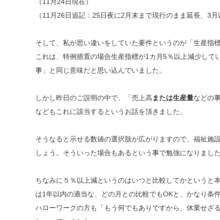
（11月24日現在）
（11月26日追記：25日夜に2月末まで現行のまま延長、
そして、私が思い違いをしていた要件というのが「生産指
これは、特例措置の場合生産指標が1カ月5％以上減少して
事」と同じ意味だと思い込んでいました。
しかし昨日のご説明の中で、「売上高
または生産量
などの
などもこれに該当するというお話を頂きました。
そうなると示せる数値の選択肢が広がりますので、福祉施
しょう。そういった場合もあるという事で勉強になりまし
ちなみに５％以上減というのはいつと比較してかというと本
は1年以内の適当な、どの月との比較でもOKと、かなり条
ハローワークの方も「もう何でもありですから、休業せざ