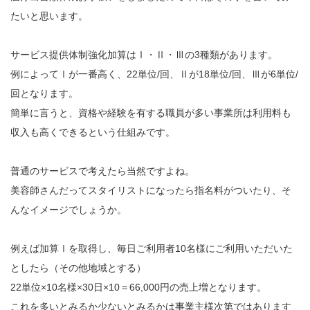
たいと思います。
サービス提供体制強化加算はⅠ・Ⅱ・Ⅲの3種類があります。
例によってⅠが一番高く、22単位/回、Ⅱが18単位/回、Ⅲが6単位/
回となります。
簡単に言うと、資格や経験を有する職員が多い事業所は利用料も
収入も高くできるという仕組みです。
普通のサービスで考えたら当然ですよね。
美容師さんだってスタイリストになったら指名料がついたり、そ
んなイメージでしょうか。
例えば加算Ⅰを取得し、毎日ご利用者10名様にご利用いただいた
としたら（その他地域とする）
22単位×10名様×30日×10＝66,000円の売上増となります。
これを多いとみるか少ないとみるかは事業主様次第ではあります