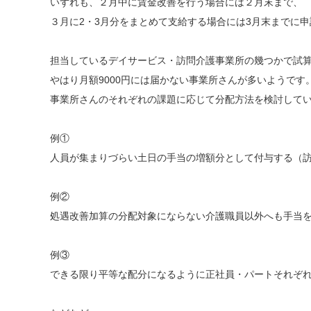
いずれも、２月中に賃金改善を行う場合には２月末まで、
３月に2・3月分をまとめて支給する場合には3月末までに
担当しているデイサービス・訪問介護事業所の幾つかで試
やはり月額9000円には届かない事業所さんが多いようです
事業所さんのそれぞれの課題に応じて分配方法を検討して
例①
人員が集まりづらい土日の手当の増額分として付与する（
例②
処遇改善加算の分配対象にならない介護職員以外へも手当
例③
できる限り平等な配分になるように正社員・パートそれぞ