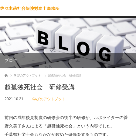
佐々木萌社会保険労務士事務所
ブログ
ホーム
学びのアウトプット
超孤独死社会 研修受講
超孤独死社会 研修受講
2021.10.21
学びのアウトプット
前回の成年後見制度の研修会の後半の研修が、ルポライターの菅
野久美子さんによる「超孤独死社会」という内容でした。
千葉県社労士会もなかなか攻めた研修をするものです。