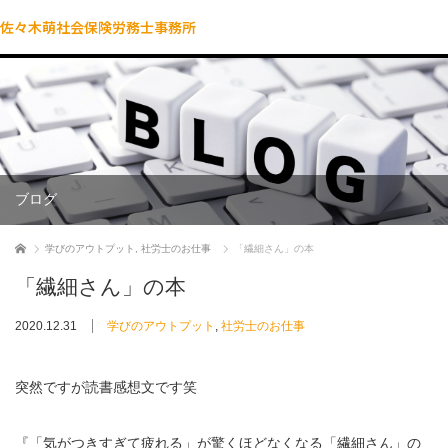
佐々木萌社会保険労務士事務所
ブログ
ホーム
学びのアウトプット
,
社労士のお仕事
「繊細さん」の本
「繊細さん」の本
2020.12.31
学びのアウトプット
,
社労士のお仕事
突然ですが読書感想文です笑
『「気がつきすぎて疲れる」が驚くほどなくなる「繊細さん」の